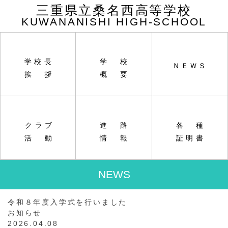
三重県立桑名西高等学校
KUWANANISHI HIGH-SCHOOL
学校長
学校
ＮＥＷＳ
挨拶
概要
クラブ
進路
各種
活動
情報
証明書
NEWS
令和８年度入学式を行いました
お知らせ
2026.04.08