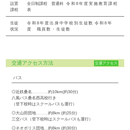
設置
全日制課程 普通科
令和8年度実施教育課程
課程
表
生徒
令和8年度出身中学校別生徒数
令和8年
状況
度 職員数・生徒数
交通アクセス方法
交通アクセス
バス
◎近鉄桑名…………約10km(約30分)
八風バス桑名西高校行き
（登下校時はスクールバスも運行）
◎大山田団地………約8km (約25分)
三交バス（登下校時はスクールバスも運行）
◎ネオポリス団地…約8km (約30分)