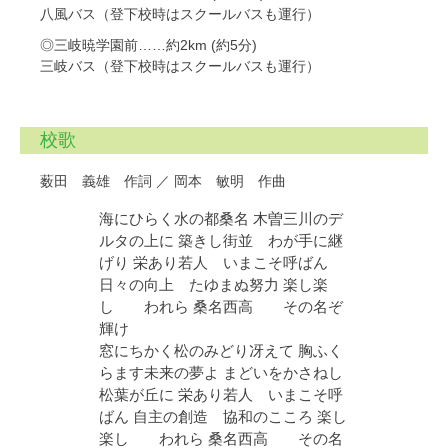
八風バス（登下校時はスクールバスも運行）
◎三岐暁学園前……約2km (約5分)
三岐バス（登下校時はスクールバスも運行）
校歌
薮田 義雄 作詞 ／ 岡本 敏明 作曲
海にひらく水の都桑名 木曽三川のデ
ルタの上に 築きし街並 わが手に継
げり 栄あり若人 いまこそ呼ばん
日々の向上 たゆまぬ努力 楽し楽
し われら 桑名西高 その名ぞ
輝け
窓にちかく松のみどり冴えて 胸ふく
らます未来の夢よ まどいをかさねし
松葉が丘に 栄あり若人 いまこそ呼
ばん 自主の創造 協和のこころ 楽し
楽し われら 桑名西高 その名