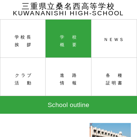
三重県立桑名西高等学校
KUWANANISHI HIGH-SCHOOL
学校長
学校
ＮＥＷＳ
挨拶
概要
クラブ
進路
各種
活動
情報
証明書
School outline